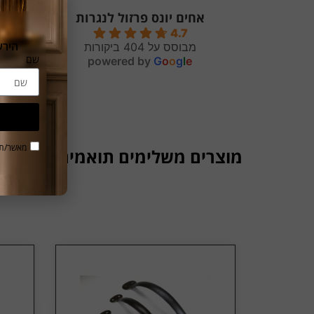
אחים יונס פרזול לנגרות
4.7
הירשמו
מבוסס על 404 ביקורות
שם
powered by
G
o
o
g
l
e
יומיי
מאשר/ת 
מוצרים משלימים תואמים