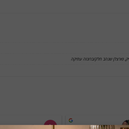
ק, פורצלן שנהב חלק/ברונזה עתיקה
Havron
גבריאל שטרית