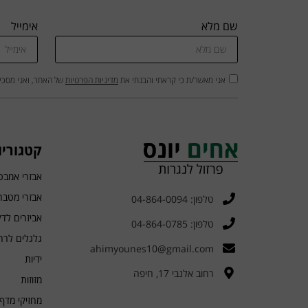
שם מלא
אימייל
אני מאשר/ת כי קראתי והבנתי את
מדיניות הפרטיות
של האתר, ואני מסכי
קטגוריו
אבזרי אמבט
אבזרי מטבח
טלפון: 04-864-0094
אביזרים לד
טלפון: 04-864-0785
גלגלים לרה
ahimyounes10@gmail.com
ידיות
רחוב אלנבי 17, חיפה
מזוזות
מחזיקי מדף 