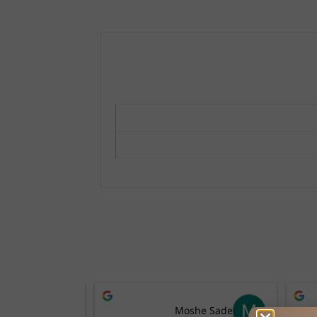
benschik
Moshe Sade