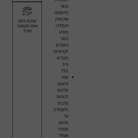
עשוי
נירוסטה
איכותית
שירות ויחס
ועמידה,
אישי מקצועי
ואדיב
ומגיע
בשני
גימורים
יוקרתיים:
מוברש
ורוז
גולד.
שתי
זרועות
תלויות
לנוחות
מרבית
ולשמירה
על
מראה
מסודר
ואחיד