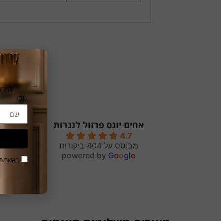
הירשמו
שם
אחים יונס פרזול לנגרות
4.7
מבוסס על 404 ביקורות
powered by
G
o
o
g
l
e
יומיי
מאשר/ת 