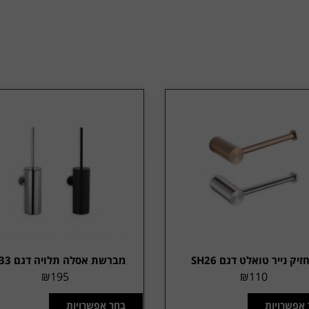
זיק נייר טואלט דגם SH26
מברשת אסלה תלויה דגם SH33
₪
195
₪
110
 אפשרויות
בחר אפשרויות