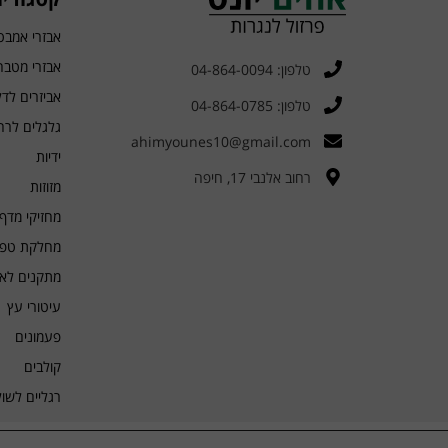
אבזרי אמבט
אבזרי מטבח
טלפון: 04-864-0094
אביזרים לד
טלפון: 04-864-0785
גלגלים לרה
ahimyounes10@gmail.com
ידיות
רחוב אלנבי 17, חיפה
מזוזות
מחזיקי מדף 
מחלקת טפלו
מתקנים לארו
עיטורי עץ
פעמונים
קולבים
רגליים לשו