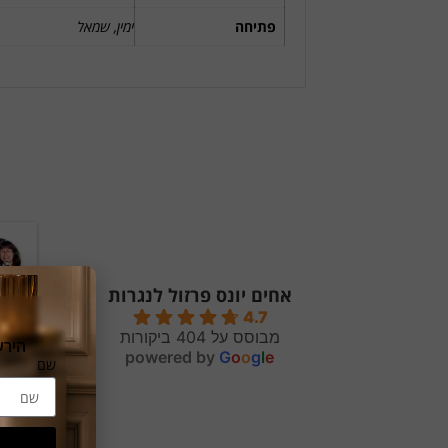
פתיחה
ימין, שמאל
אחים יונס פרזול לנגרות
4.7
מבוסס על 404 ביקורות
הירשמו
powered by
G
o
o
g
l
e
יומיי
שם